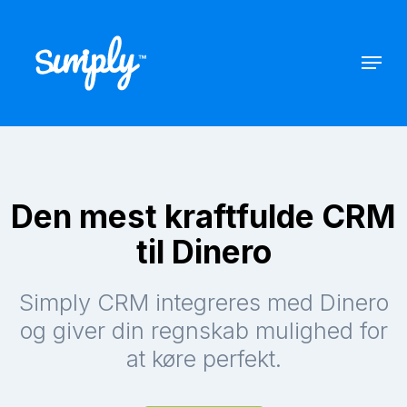
Den mest kraftfulde CRM
til Dinero
Simply CRM integreres med Dinero
og giver din regnskab mulighed for
at køre perfekt.